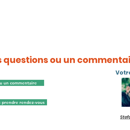
Pour le traitement prioritaire du dossier :
tarif standard x 1,5
Conseil ponctuel :
160 euros/h.
Ou prenez
un rendez-vous
pour un devis personnalis
engagement.
s questions ou un commentai
Votr
ou un commentaire
 prendre rendez-vous
Stef