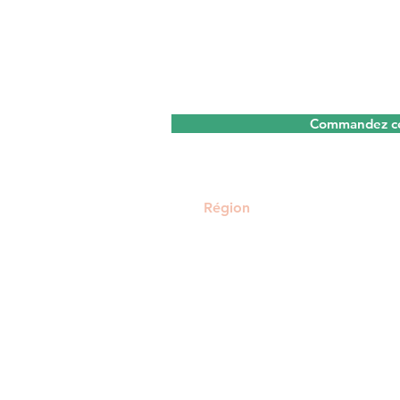
un dossier complet ou d'un conse
vous aider.
Pour plus d'informations sur no
pas à nous contacter.
Commandez ce
Région
Flandre et Bruxelles
En ligne : dans le monde
entier