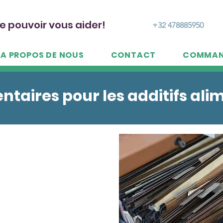
e pouvoir vous aider!
+32 478885950
A PROPOS DE NOUS
CONTACT
COMMAN
ntaires pour les additifs ali
our l'alimentation
s connaissances et de
 15 ans d'expérience en
res réglementaires dans
imale.
pour les enregistrements
 ayez besoin de rédiger