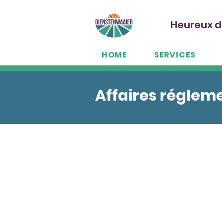
Heureux d
HOME
SERVICES
Affaires régleme
L'enregistrement d'un additif p
animale en Europe requiert de
l'expérience. Stefan Wittocx a
tant que responsable des affai
le secteur de l'alimentation an
Il est votre partenaire fiable 
d'additifs en Europe. Que vous