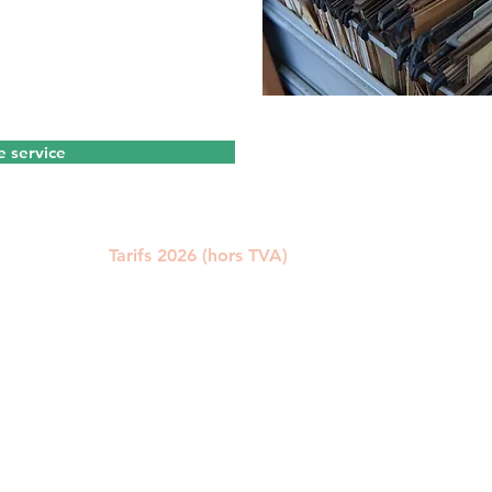
il ponctuel, il est prêt à
tre expérience, n'hésitez
 service
Tarifs 2026 (hors TVA)
Nouveau dossier UE sur les additifs alimentaires 
1831/2003):
39.000 EUR* (constitution du dossier
documents administratifs, confidentialité, soumis
soutien aux questions de l'EFSA, communication 
l'EFSA/CE/EURL tout au long de la procédure
d'enregistrement).
Dossier de renouvellement (Reg. 1831/2003) :
25.000 EUR* (constitution du dossier**, documen
administratifs, confidentialité, soumission, soutie