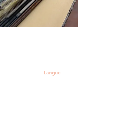
Langue
(Reg.
NL, EN
,
sion,
avec
ts
n aux