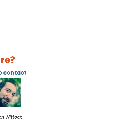
é sans
re?
e contact
an Wittocx