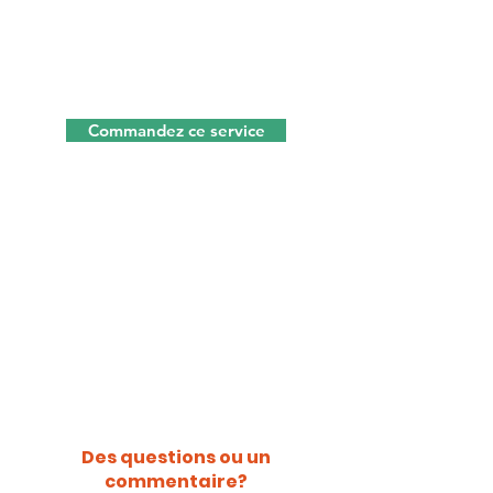
Communauté d'apprentissage
Kingdom Companions : Ce service
est uniquement disponible en
néerlandais.
Commandez ce service
Evénements de réseau pour les
entrepreneurs chrétiens : Ce service
n'est disponible qu'en néerlandais.
Des questions ou un
commentaire?