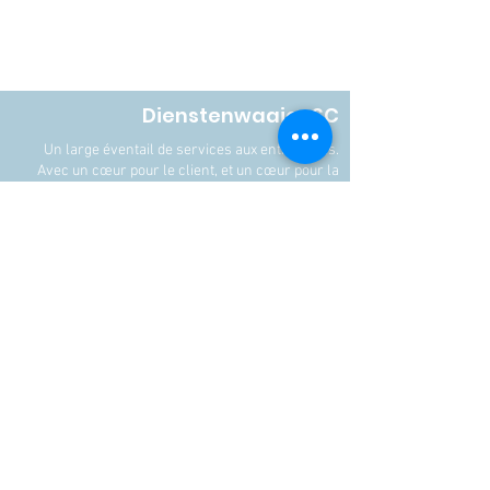
Dienstenwaaier SC
Un large éventail de services aux entreprises.
Avec un cœur pour le client, et un cœur pour la
société.
Aanmelden nieuwsbrief.
Contact
Tel.:
+32 478885950
E-mail: info@dienstenwaaier.be
Dienstenwaaier erkende CV
Kloosterstraat 4
1020 Laken
RPR Brussel