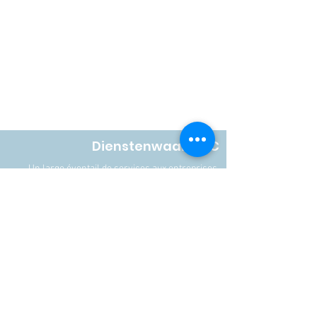
Dienstenwaaier SC
Un large éventail de services aux entreprises.
Avec un cœur pour le client, et un cœur pour la
société.
Aanmelden nieuwsbrief.
Contact
Tel.:
+32 478885950
E-mail: info@dienstenwaaier.be