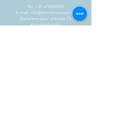
Tel.:
+32 478885950
E-mail: info@dienstenwaaier.be
Dienstenwaaier erkende CV
Kloosterstraat 4
1020 Laken
RPR Brussel
Trouvez-nous sur:
Contactez nous
© 2023 by Dienstenwaaier SC